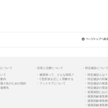
院について
症状と治療について
特定健診につい
ついて
糖尿病って、どんな病気？
特定健診とは？
ご案内
C型肝炎を正しく理解する
特定健診の対象
束最小化のための指針
フットケアについて
特定健診の検査
療連携先
特定健診の受診
岩尾病院におけ
後期高齢者医療
後期高齢者医療
後期高齢者医療