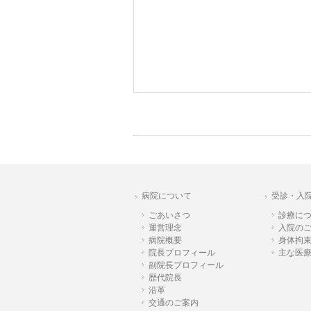
病院について
受診・入
ごあいさつ
診療に
運営理念
入院の
病院概要
身体拘
院長プロフィール
主な医
副院長プロフィール
歴代院長
沿革
交通のご案内