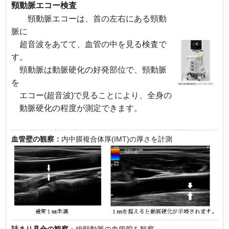
頸動脈エコー検査
頸動脈エコーは、首の左右にある頸動
脈に
超音波をあてて、血管の中を見る検査で
す。
頸動脈は動脈硬化の好発部位で、頸動脈
を
エコー(超音波)で見ることにより、全身の
動脈硬化の程度が測定できます。
血管壁の観察：
内中膜複合体厚(IMT)の厚さを計測