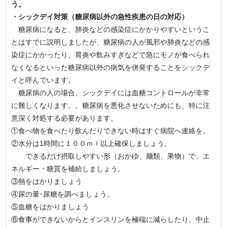
う。
・シックデイ対策（糖尿病以外の急性疾患の日の対応）
糖尿病になると、肺炎などの感染症にかかりやすいというこ
とはすでに説明しましたが、糖尿病の人が風邪や肺炎などの感
染症にかかったり、胃炎や飲みすぎなどで急にモノが食べられ
なくなるといった糖尿病以外の病気を併発することをシックデ
イと呼んでいます。
糖尿病の人の場合、シックデイには血糖コントロールが非常
に難しくなります。。糖尿病を悪化させないためにも、特に注
意深く対処する必要があります。
①食べ物を食べたり飲んだりできない時はすぐ病院へ連絡を。
②水分は1時間に１００ｍｌ以上確保しましょう。
できるだけ摂取しやすい形（おかゆ、麺類、果物）で、エ
ネルギー・糖質を補給しましょう。
③熱をはかりましょう
④尿の量･尿糖を調べましょう。
⑤血糖をはかりましょう
⑥食事ができないからとインスリンを極端に減らしたり、中止