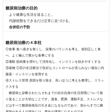
糖尿病治療の目的
より健康な生活を送ること。
代謝状態をできるだけ正常に近づける。
合併症の予防
糖尿病治療の４本柱
①食事 食べ過ぎを無くし、栄養のバランスを考え、規則正しく食
べ、よく噛んで豊かな食事にする
②運動 筋肉量を増やして活性化し、インスリンを効きやすくする
③薬物 ①②の生活療法で良好なコントロールが見られない場合に内
服薬・インスリンを使用する
④ストレス管理 原因を取り除き、良いほうに考えを整理し、リラッ
クスする
糖尿病と診断されたらそれまでの自分自身の生活習慣について振
り返ることが大切なことです。過食、肥満、運動不足、ストレスな
どはすべて糖尿病発症の引き金になるものであり、前からすでに糖
尿病がある人の場合には、悪化の誘因になるものです。