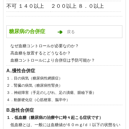
不可
１４０以上
２００以上
８．０以上
糖尿病の合併症
戻る
なぜ血糖コントロールが必要なのか？
高血糖を放置するとどうなるか？
血糖コントロールにより合併症は予防可能か？
A..慢性合併症
１．目の病気（糖尿病性網膜症）
２．腎臓の病気（糖尿病性腎炎）
３．神経障害（手足のしびれ、足の潰瘍、眼瞼下垂）
４．動脈硬化症（心筋梗塞、脳卒中）
B.急性合併症
１．低血糖（糖尿病の治療中に時々起こる症状です）
低血糖とは、一般には血糖値が６０ｍｇ/ｄｌ以下の状態をい