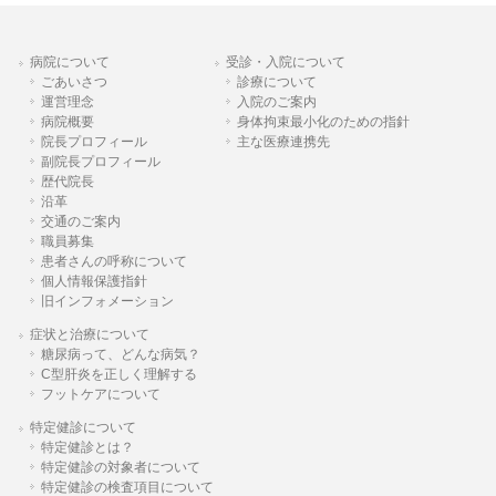
病院について
受診・入院について
ごあいさつ
診療について
運営理念
入院のご案内
病院概要
身体拘束最小化のための指針
院長プロフィール
主な医療連携先
副院長プロフィール
歴代院長
沿革
交通のご案内
職員募集
患者さんの呼称について
個人情報保護指針
旧インフォメーション
症状と治療について
糖尿病って、どんな病気？
C型肝炎を正しく理解する
フットケアについて
特定健診について
特定健診とは？
特定健診の対象者について
特定健診の検査項目について