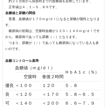
約２ヶ月前から採血時までの血糖値を反映しています。
正常値は４．１～５．８％です。
血糖値と尿糖の関係
普通、血糖値が１７０ｍｇ/ｄｌになると尿糖が陽性となりま
す。
糖尿病の初期は、空腹時血糖が１２０～１４０ｍｇ/ｄｌです
から、糖尿病であっても尿糖（－）となります。
つまり、尿糖が（－）であっても糖尿病になっている人も多
いのです。
血糖コントロール基準
血糖値（ｍｇ/ｄｌ）
ＨｂＡ１ｃ（％）
空腹時
食後２時間
優良
＜１００
１２０
５．８
良
＜１２０
＜１７０
５．８～６．５
可
＜１４０
＜２００
６．６～７．９