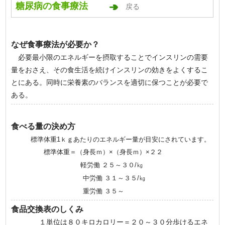
糖尿病の食事療法
戻る
なぜ食事療法が必要か？
必要最小限のエネルギーを摂取することでインスリンの需要
量をおさえ、その食生活を続けインスリンの効きをよくするこ
とにある。同時に栄養素のバランスを適切に保つことが必要で
ある。
食べる量の決め方
標準体重1ｋｇあたりのエネルギー量が目安にされています。
標準体重＝（身長ｍ）×（身長ｍ）×２２
軽労働 ２５～３０/㎏
中労働 ３１～３５/㎏
重労働 ３５～
食品交換表のしくみ
１単位は８０キロカロリー＝２０～３０分歩けるエネ