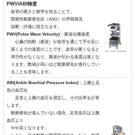
PWV/ABI検査
血管の硬さと狭窄を知ることで、
閉塞性動脈硬化症（ASO）の早期発見
診断・評価に役立ちます。
PWV(Pulse Wave Velocity)
：脈波伝播速度
心臓の拍動（脈波）が血管を通じて手や足に
届くまでの速度のことです。血管が硬くなると
弾力性がなくなり、脈波が伝わる速度は速くな
ります。数値が高いほど動脈硬化が進行してい
ることを意味します。
ABI(Ankle Brachial Pressure Index)
：上腕と足
首の血圧比
足首と上腕の血圧を測定し、その比率を計算
します。
動脈硬化が進んでいない場合、足首血圧は上腕
血圧より
やや高くなります。