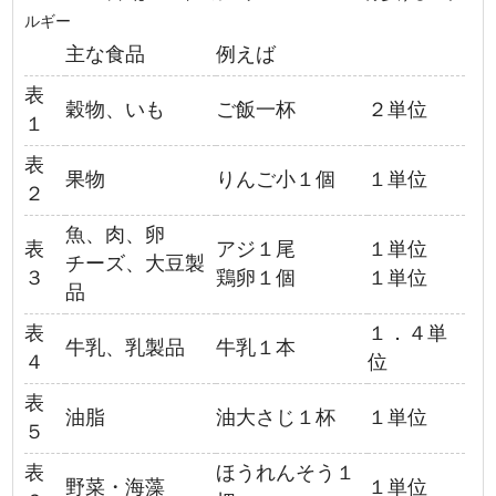
ルギー
主な食品
例えば
表
穀物、いも
ご飯一杯
２単位
１
表
果物
りんご小１個
１単位
２
魚、肉、卵
表
アジ１尾
１単位
チーズ、大豆製
３
鶏卵１個
１単位
品
表
１．４単
牛乳、乳製品
牛乳１本
４
位
表
油脂
油大さじ１杯
１単位
５
表
ほうれんそう１
野菜・海藻
１単位