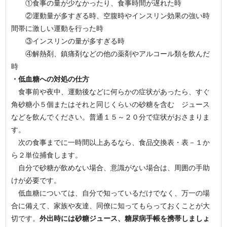
①食事の量が少なかったり、食事時間が遅れた時
②運動量が多すぎる時、空腹時やインスリン効果の強い時
間帯に激しい運動を行った時
③インスリンの量が多すぎる時
④解熱剤、鎮痛剤などの他の薬剤やアルコール類を飲んだ
時
・低血糖への対処の仕方
食事前や夜中、運動後などに何らかの症状があったら、すぐ
角砂糖小５個またはそれと同じくらいの砂糖を含む ジュース
などを飲んでください。普通１５～２０分で症状がおさまりま
す。
次の食事までに一時間以上あるなら、食品交換表・表－１か
ら２単位捕食します。
自分で砂糖が飲めない場合、意識がない場合は、周囲の手助
けが必要です。
低血糖については、自分で知っているだけでなく、万一の場
合に備えて、家族や友達、同僚に知ってもらっておくことが大
切です。
外出時には砂糖ジュース、糖尿病手帳を携帯しましょ