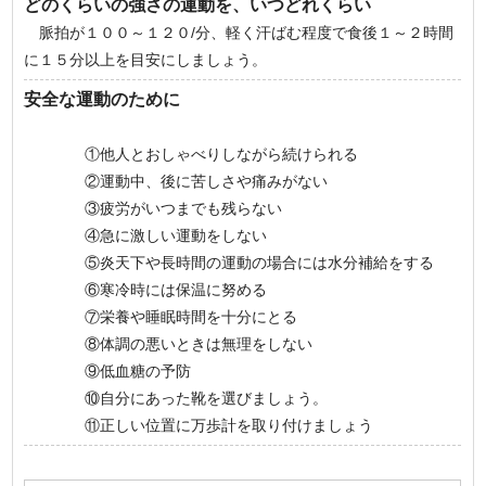
どのくらいの強さの運動を、いつどれくらい
脈拍が１００～１２０/分、軽く汗ばむ程度で食後１～２時間
に１５分以上を目安にしましょう。
安全な運動のために
①他人とおしゃべりしながら続けられる
②運動中、後に苦しさや痛みがない
③疲労がいつまでも残らない
④急に激しい運動をしない
⑤炎天下や長時間の運動の場合には水分補給をする
⑥寒冷時には保温に努める
⑦栄養や睡眠時間を十分にとる
⑧体調の悪いときは無理をしない
⑨低血糖の予防
⑩自分にあった靴を選びましょう。
⑪正しい位置に万歩計を取り付けましょう