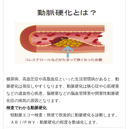
糖尿病、高血圧症や高脂血症といった生活習慣病があると、動
脈硬化は発症しやすくなります。動脈硬化は狭心症や心筋梗塞
などの虚血性心疾患、脳梗塞などの脳血管障害や閉塞性動脈硬
化症の病気の原因となります。
検査でわかる動脈硬化
頸動脈エコー検査：簡便で視覚的に動脈硬化を診断します。
ＡＢＩ/ＰＷＶ：動脈硬化の程度を数値化します。